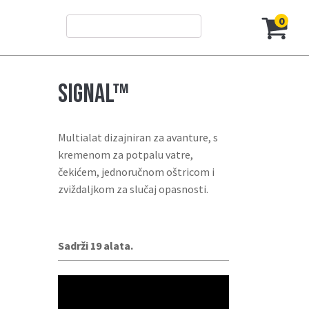
0
SIGNAL™
ktivnost
Multialat dizajniran za avanture, s
FREE™ K-serija
kremenom za potpalu vatre,
uto
čekićem, jednoručnom oštricom i
IY
užnost
zviždaljkom za slučaj opasnosti.
ampovanje
ov
ibolov
riroda
rofesionalni
Sadrži 19 alata.
utovanje
vakodnevno