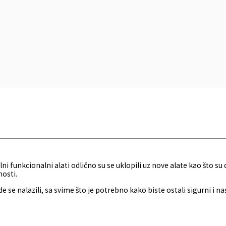
i funkcionalni alati odlično su se uklopili uz nove alate kao što su
nosti.
se nalazili, sa svime što je potrebno kako biste ostali sigurni i nas