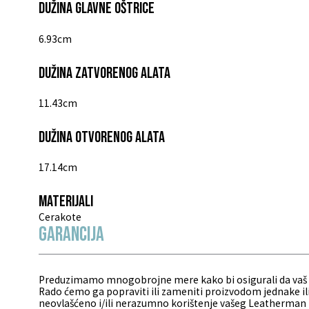
Dužina glavne oštrice
6.93cm
Dužina zatvorenog alata
11.43cm
Dužina otvorenog alata
17.14cm
Materijali
Cerakote
Garancija
Preduzimamo mnogobrojne mere kako bi osigurali da vaš Lea
Rado ćemo ga popraviti ili zameniti proizvodom jednake il
neovlašćeno i/ili nerazumno korištenje vašeg Leatherman pr