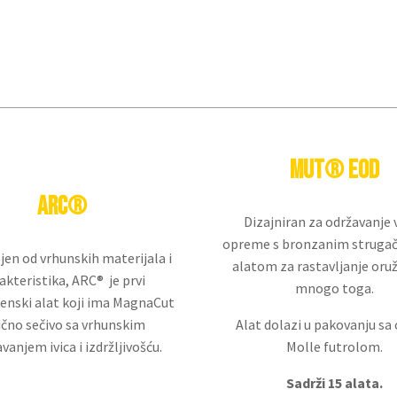
MUT® EOD
Arc®
Dizajniran za održavanje 
opreme s bronzanim strugač
jen od vrhunskih materijala i
alatom za rastavljanje oružj
akteristika, ARC® je prvi
mnogo toga.
enski alat koji ima MagnaCut
ično sečivo sa vrhunskim
Alat dolazi u pakovanju sa
vanjem ivica i izdržljivošću.
Molle futrolom.
Sadrži 15 alata.