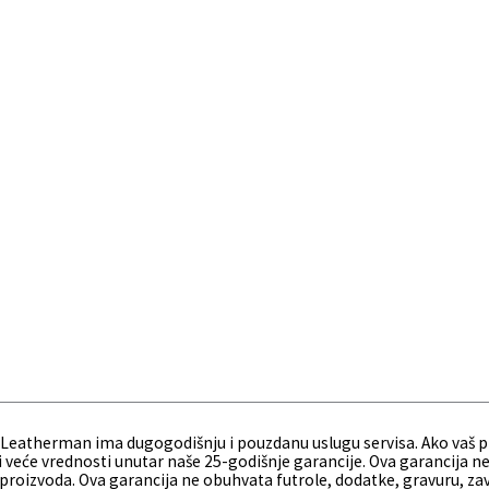
therman ima dugogodišnju i pouzdanu uslugu servisa. Ako vaš proiz
i veće vrednosti unutar naše 25-godišnje garancije. Ova garancija 
oizvoda. Ova garancija ne obuhvata futrole, dodatke, gravuru, završ