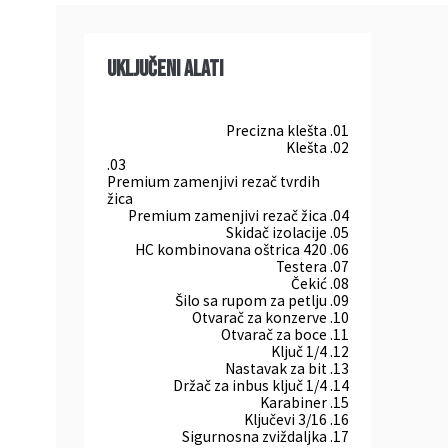
Uključeni alati
Precizna klešta
.
01
Klešta
.
02
.
03
Premium zamenjivi rezač tvrdih
žica
Premium zamenjivi rezač žica
.
04
Skidač izolacije
.
05
420 HC kombinovana oštrica
.
06
Testera
.
07
Čekić
.
08
Šilo sa rupom za petlju
.
09
Otvarač za konzerve
.
10
Otvarač za boce
.
11
1/4 Ključ
.
12
Nastavak za bit
.
13
Držač za inbus ključ 1/4
.
14
Karabiner
.
15
3/16 Ključevi
.
16
Sigurnosna zviždaljka
.
17