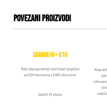
Povezani proizvodi
Charge®+ G10
Naš najnapredniji multialat pojačan
Napravl
sa G10 koricama i S30V oštricom.
kar
višenam
čel
zadrža
Sadrži 19 alata.