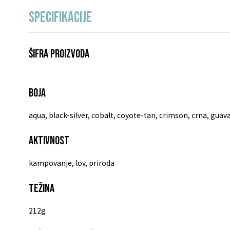
Specifikacije
Šifra proizvoda
Boja
aqua, black-silver, cobalt, coyote-tan, crimson, crna, guav
Aktivnost
kampovanje, lov, priroda
Težina
212g