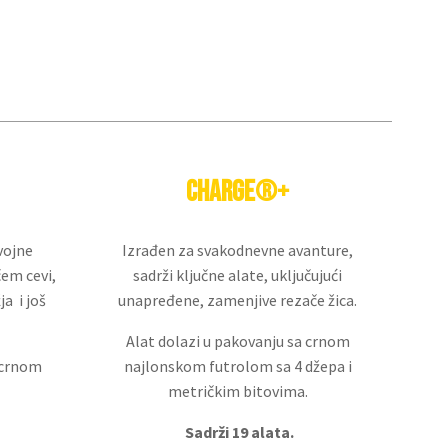
Charge®+
vojne
Izrađen za svakodnevne avanture,
em cevi,
sadrži ključne alate, uključujući
a i još
unapređene, zamenjive rezače žica.
Alat dolazi u pakovanju sa crnom
 crnom
najlonskom futrolom sa 4 džepa i
metričkim bitovima.
Sadrži 19 alata.