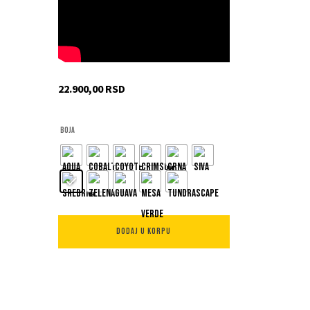
22.900,00
RSD
Boja
SIGNAL™
DODAJ U KORPU
količina