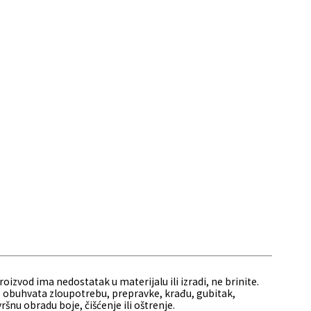
vod ima nedostatak u materijalu ili izradi, ne brinite.
ne obuhvata zloupotrebu, prepravke, krađu, gubitak,
nu obradu boje, čišćenje ili oštrenje.