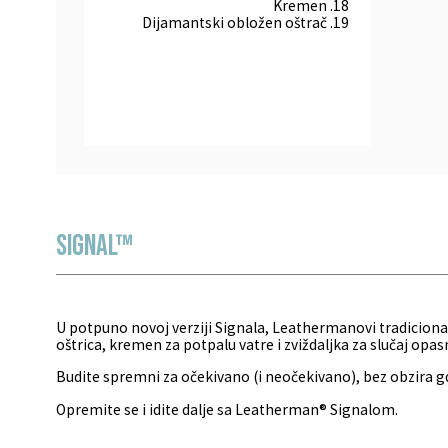
Kremen
.
18
Dijamantski obložen oštrač
.
19
SIGNAL™
U potpuno novoj verziji Signala, Leathermanovi tradicionaln
oštrica, kremen za potpalu vatre i zviždaljka za slučaj opas
Budite spremni za očekivano (i neočekivano), bez obzira gde 
Opremite se i idite dalje sa Leatherman® Signalom.