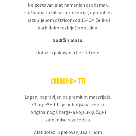
Neizostavan alat namenjen osobama u
službama za hitne intervencije, opremljen
nazubljenom oštricom od 154CM čelika i
karbidnim razbijačem stakla.
Sadrži 7 alata.
Dolazi u pakovanju bez futrole.
Charge®+ TTi
Lagan, napravljen od premium materijala,
Charge®+ TTI je poboljšana verzija
originalnog Charge-a koja uključuje i
zamenjive rezače žica.
Alat dolazi u pakovanju sa crnom