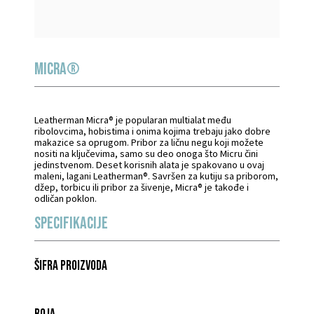
MICRA®
Leatherman Micra® je popularan multialat među
ribolovcima, hobistima i onima kojima trebaju jako dobre
makazice sa oprugom. Pribor za ličnu negu koji možete
nositi na ključevima, samo su deo onoga što Micru čini
jedinstvenom. Deset korisnih alata je spakovano u ovaj
maleni, lagani Leatherman®. Savršen za kutiju sa priborom,
džep, torbicu ili pribor za šivenje, Micra® je takođe i
odličan poklon.
Specifikacije
Šifra proizvoda
Boja