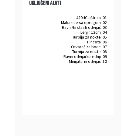
Uključeni alati
420HC oštrica
.
01
Makazice sa oprugom
.
02
Ravni/krstasti odvijač
.
03
Lenjir 12cm
.
04
Turpija za nokte
.
05
Pinceta
.
06
Otvarač za boce
.
07
Turpija za nokte
.
08
Ravni odvijač/srednji
.
09
Minijaturni odvijač
.
10