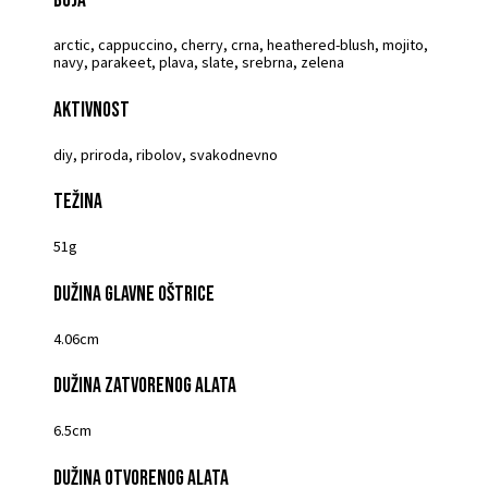
arctic, cappuccino, cherry, crna, heathered-blush, mojito,
navy, parakeet, plava, slate, srebrna, zelena
Aktivnost
diy, priroda, ribolov, svakodnevno
Težina
51g
Dužina glavne oštrice
4.06cm
Dužina zatvorenog alata
6.5cm
Dužina otvorenog alata