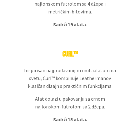
najlonskom futrolom sa 4 džepa i
metričkim bitovima.
Sadrži 19 alata
.
CURL™
Inspirisan najprodavanijim multialatom na
svetu, Curl™ kombinuje Leathermanov
klasičan dizajn s praktičnim funkcijama.
Alat dolazi u pakovanju sa crnom
najlonskom futrolom sa 2 džepa.
Sadrži 15 alata.