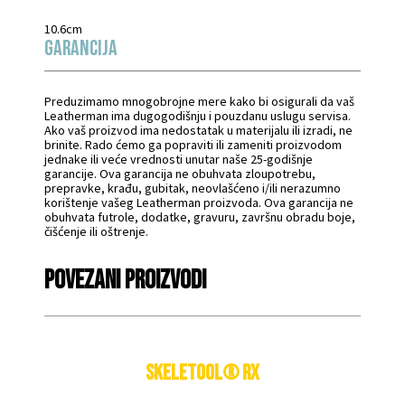
10.6cm
Garancija
Preduzimamo mnogobrojne mere kako bi osigurali da vaš
Leatherman ima dugogodišnju i pouzdanu uslugu servisa.
Ako vaš proizvod ima nedostatak u materijalu ili izradi, ne
brinite. Rado ćemo ga popraviti ili zameniti proizvodom
jednake ili veće vrednosti unutar naše 25-godišnje
garancije. Ova garancija ne obuhvata zloupotrebu,
prepravke, krađu, gubitak, neovlašćeno i/ili nerazumno
korištenje vašeg Leatherman proizvoda. Ova garancija ne
obuhvata futrole, dodatke, gravuru, završnu obradu boje,
čišćenje ili oštrenje.
Povezani proizvodi
SKELETOOL® RX