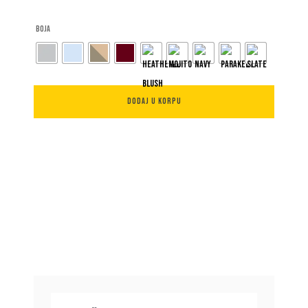
Boja
MICRA®
DODAJ U KORPU
količina