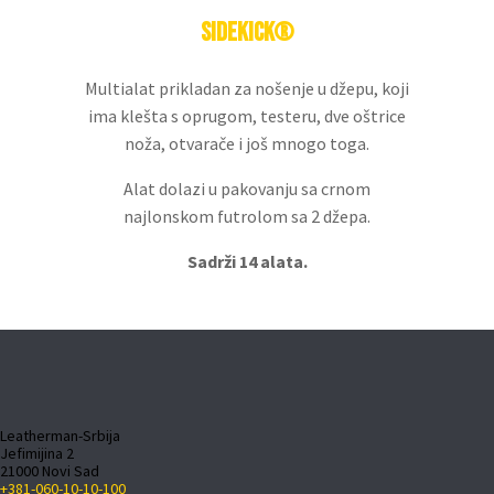
Sidekick®
Multialat prikladan za nošenje u džepu, koji
ima klešta s oprugom, testeru, dve oštrice
noža, otvarače i još mnogo toga.
Alat dolazi u pakovanju sa crnom
najlonskom futrolom sa 2 džepa.
Sadrži 14 alata.
Leatherman-Srbija
Jefimijina 2
21000 Novi Sad
+381-060-10-10-100