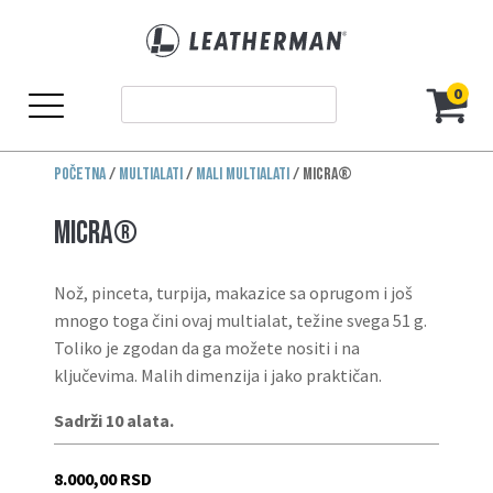
0
Početna
/
Multialati
/
Mali multialati
/ MICRA®
MICRA®
Nož, pinceta, turpija, makazice sa oprugom i još
mnogo toga čini ovaj multialat, težine svega 51 g.
Toliko je zgodan da ga možete nositi i na
ključevima. Malih dimenzija i jako praktičan.
Sadrži 10 alata.
8.000,00
RSD